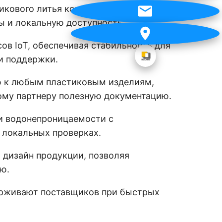
кового литья корпусов IoT,
 и локальную доступность.
ов IoT, обеспечивая стабильность для
и поддержки.
ю к любым пластиковым изделиям,
ому партнеру полезную документацию.
и водонепроницаемости с
 локальных проверках.
 дизайн продукции, позволяя
ю.
держивают поставщиков при быстрых