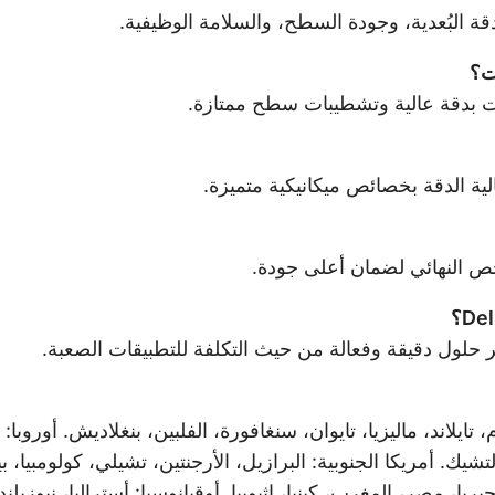
 البُعدية، وجودة السطح، والسلامة الوظيفية.
حص النهائي لضمان أعلى جودة.
ام، تايلاند، ماليزيا، تايوان، سنغافورة، الفلبين، بنغلاديش. أوروبا:
التشيك. أمريكا الجنوبية: البرازيل، الأرجنتين، تشيلي، كولومبيا،
يا، مصر، المغرب، كينيا، إثيوبيا. أوقيانوسيا: أستراليا، نيوزيلن