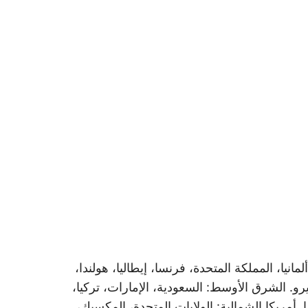
 ألمانيا، المملكة المتحدة، فرنسا، إيطاليا، هولندا،
 بيرو. الشرق الأوسط: السعودية، الإمارات، تركيا،
دا. أمريكا الشمالية: الولايات المتحدة، المكسيك،