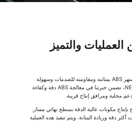
 من خلال تحسين العمليات والتميز
معالجة ABS هي تقنية متخصصة تُستخدم في تصنيع أو تعديل أجزاء الأكريلونيتريل-بوتادايين-ستايرين (ABS). يشتهر ABS بمتانته ومقاومته للصدمات وسهولة
تشغيله، ويُستخدم على نطاق واسع في قطاعات السيارات والطيران والإلكترونيات والأجهزة الطبية. في NEXAMS، تضمن خبرتنا في معالجة ABS دقة وكفاءة
عم محلية ومرافق إنتاج قريبة.
لحفر، والنقش، مما يسمح بإنتاج مكونات عالية الدقة بسطح نهائي ممتاز.
لتشغيل لتحقيق تفاوتات أكثر دقة وزيادة المتانة. ويتم تنفيذ هذه العملية