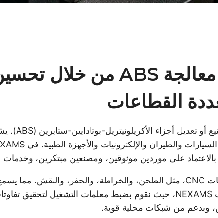
NEXAMS – ريادة في معالجة ABS
ددة القطاعات
 بالاعتماد على موردين موثوقين، ومصنعين مبتكرين، وخدمات د
تشمل عملية تصنيع ABS التشغيل باستخدام ماكينات CNC، مثل الطحن، والخراطة، وا
إن تحسين عمليات معالجة ABS يُعد جوهر خدمات NEXAMS، حيث نقوم بضبط معلمات ا
ين، وبدعم من شبكات محلية قوية.