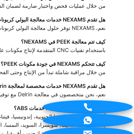
من خلال عمليات فحص واختبار صارمة لضمان الدقة
هل تقدم NEXAMS خدمات معالجة البولي كربونات؟
نعم، NEXAMS توفر حلول معالجة البولي كربونات بدقة عالية وتشطيبات سطح ممتازة.
كيف تتم معالجة PEEK في NEXAMS؟
باستخدام تقنيات CNC المتقدمة لإنتاج مكونات عالية الدقة بخصائص ميكانيكية متميزة.
كيف تتحكم NEXAMS في جودة مكونات PEEK؟
من خلال مراقبة شاملة تبدأ من الإنتاج وحتى الف
هل تقدم NEXAMS خدمات مخصصة لمعالجة Delrin؟
نعم، نحن متخصصون في معالجة Delrin مع توفير حلول دقيقة وفعالة من حيث التكلفة للتطبيقات الصعبة.
في أي دول تقدم NEXAMS خدمات ABS؟
آسيا: الهند، اليابان، كوريا الجنوبية، إندونيسيا، فيتن
إسبانيا، بولندا، بلجيكا، سويسرا، السويد، النمسا، 
إسرائيل، قطر، الكويت. أفريقيا: جنوب أفريقيا، نيجير