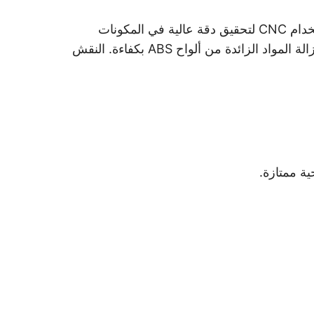
نقوم بتقييم البدائل التقنية بدقة بالتعاون مع الموردين المتخصصين والمصنعين. وتشمل هذه البدائل: الطحن باستخدام CNC لتحقيق دقة عالية في المكونات
المعقدة. الخراطة لإنتاج الأجزاء الأسطوانية الدقيقة. الحفر والبراغي لإعداد الثقوب والخيوط الوظيفية. التقطيع لإزالة المواد الزائدة من ألواح ABS بكفاءة. النقش