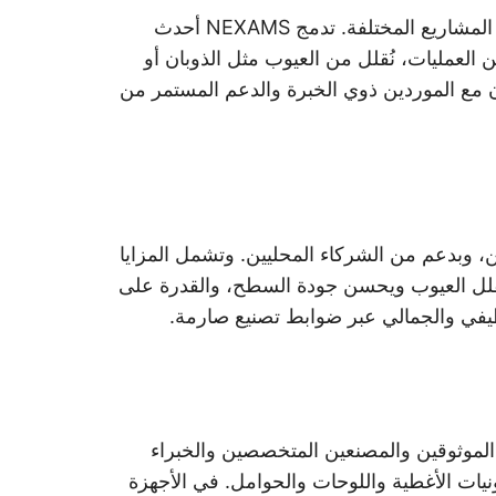
تُناسب حلولنا في معالجة ABS تطوير النماذج الأولية وكذلك الإنتاج الكمي، مما يضمن المرونة في تلبية متطلبات المشاريع المختلفة. تدمج NEXAMS أحدث
العمليات، نُقلل من العيوب مثل الذوبان أو
ون مع الموردين ذوي الخبرة والدعم المستمر من
قين، وبدعم من الشركاء المحليين. وتشمل المزايا
ي يُقلل العيوب ويحسن جودة السطح، والقدرة على
وظيفي والجمالي عبر ضوابط تصنيع صارمة.
 الموثوقين والمصنعين المتخصصين والخبراء
ونيات الأغطية واللوحات والحوامل. في الأجهزة