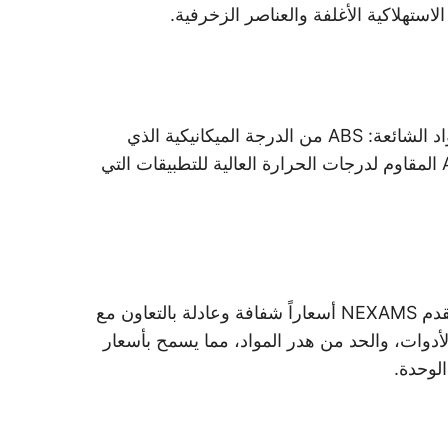
لاستهلاكية الأغلفة والعناصر الزخرفية.
يتم اختيار المواد بطريقة شفافة ومسؤولة بالتعاون مع الموردين المتخصصين والمصنعين المبتكرين. وتشمل المواد الشائعة: ABS من الدرجة الميكانيكية الذي
يوفر قابلية تشغيل ممتازة وجودة سطح عالية. ABS المقاوم للصدمات للاستخدامات التي تتطلب قوة عالية. ABS المقاوم لدرجات الحرارة العالية للتطبيقات التي
تعتمد التكلفة الإجمالية لمشاريع معالجة ABS على تعقيد التصميم، واختيار المواد، ومدة التشغيل، وحجم الإنتاج. تقدم NEXAMS أسعاراً شفافة وعادلة بالتعاون مع
لأدوات، والحد من هدر المواد، مما يسمح بأسعار
لوحدة.