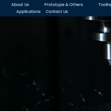
About Us
Prototype & Others
Toolin
Applications
Contact Us