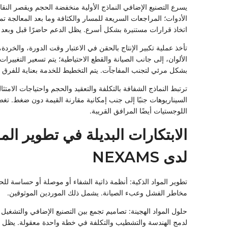
يسرع التصنيع الإضافي النماذج الأولية منخفضة الحجم ويقصر الن
الأدوات؛ المراجعات السريعة للمسار والكثافة وما بعد المعالجة 
اتخاذ قرارات مستنيرة بشكل أسرع. يظل الدعم حاضرًا قبل وبعد ا
تأخذ عملية تكبير الإنتاج بالحقن في الاعتبار وقت الدورة، والخردة،
الألوان، إلى جانب الصيانة والقطع الاحتياطية؛ يتم تسعير التغييرات
بشكل مرئي لتجنب المفاجآت. يتم التخطيط للخدمة بعناية للفرق ا
ترتبط النماذج الشفافة بالتكلفة والتعقيد والحجم واحتياجات الامتثا
السيناريوهات جنبًا إلى جنب إمكانية مقارنة القيمة دون ضغط. تغ
اللوجستيات أيضًا المرافق القريبة.
الابتكارات البديلة في تطوير المو
لدى NEXAMS
تطوير المواد الذكية: أنظمة ذاتية الشفاء أو موصلة أو حساسة للح
مخاطر الفشل وعبء الصيانة. يشمل ذلك الموردين الموثوقين.
حلول المواد الهجينة: تصاميم تجمع بين التصنيع الإضافي والتشغيل و
لدمج الهندسة والتشطيب والتكلفة في خطة واحدة معقولة. يظل ا