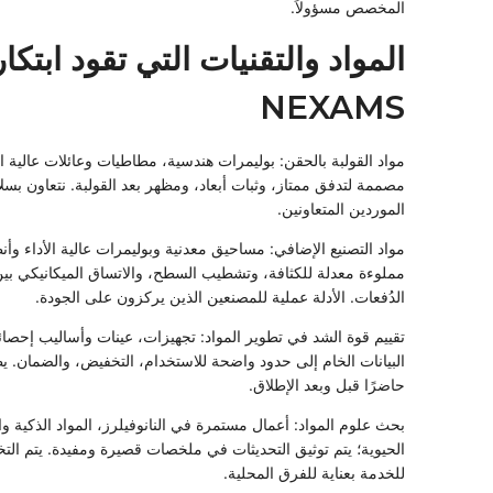
المخصص مسؤولاً.
المواد والتقنيات التي تقود ابتكا
NEXAMS
مواد القولبة بالحقن: بوليمرات هندسية، مطاطيات وعائلات عالية ا
مصممة لتدفق ممتاز، وثبات أبعاد، ومظهر بعد القولبة. نتعاون بس
الموردين المتعاونين.
مواد التصنيع الإضافي: مساحيق معدنية وبوليمرات عالية الأداء وأن
مملوءة معدلة للكثافة، وتشطيب السطح، والاتساق الميكانيكي بي
الدُفعات. الأدلة عملية للمصنعين الذين يركزون على الجودة.
تقييم قوة الشد في تطوير المواد: تجهيزات، عينات وأساليب إحصائ
البيانات الخام إلى حدود واضحة للاستخدام، التخفيض، والضمان. ي
حاضرًا قبل وبعد الإطلاق.
بحث علوم المواد: أعمال مستمرة في النانوفيلرز، المواد الذكية وا
الحيوية؛ يتم توثيق التحديثات في ملخصات قصيرة ومفيدة. يتم الت
للخدمة بعناية للفرق المحلية.