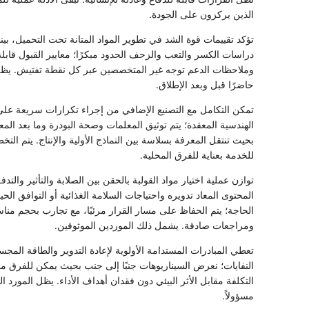
الذين يركزون على الجودة.
تؤكد تقييمات قوة الشد في تطوير المواد المتانة تحت التحميل، بي
دراسات الكسر والتعب والزحف الحدود مبكرًا؛ معايير القبول قابلة
وملاحظات الدعم توجه غير المتخصصين عبر كل نقطة تفتيش. يظل
حاضرًا قبل وبعد الإطلاق.
تمكن التكامل مع التصنيع الإضافي من إجراء تكرارات سريعة على
الهندسية المعقدة؛ يتم توثيق المعلمات وصحة البودرة وما بعد المع
بحيث تنتقل المعرفة بسلاسة بين النماذج الأولية والإنتاج. يتم التخ
للخدمة بعناية للفرق المحلية.
توازن عملية اختيار مواد القولبة بالحقن بين الصلابة والتأثير والتد
المحتوى المعاد تدويره واحتياجات السلامة الغذائية أو التوافق ا
الحاجة؛ يتم الحفاظ على مسار القرار مرئيًا، مع تجارب بحجم من
ومراجعات صادقة. يشمل ذلك الموردين الموثوقين.
تعطي المبادرات المستدامة الأولوية لإعادة التدوير والطاقة المجس
النفايات؛ نعرض السيناريوهات جنبًا إلى جنب بحيث يمكن للفرق مو
التكلفة مقابل الأثر البيئي دون فقدان أهداف الأداء. يظل المورد
مسؤولاً.