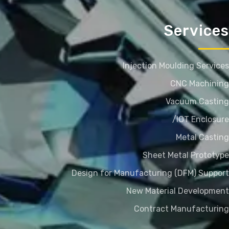
Services
Injection Moulding Services
CNC Machining
Vacuum Casting
IOT Enclosure/
Metal Casting
Sheet Metal Prototype
Design for Manufacturing (DFM) Support
New Material Development
Contract Manufacturing