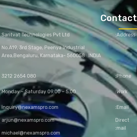
Contact
Saritvat Technologies Pvt Ltd
Address:
No.A19, 3rd Stage, Peenya Industrial
Area,
Bengaluru, Karnataka- 560058
INDIA
080 2654 3212
Phone:
Monday – Saturday 09.00 – 5.00
Work:
inquiry@nexamspro.com
Email:
arjun@nexamspro.com
Direct
mail:
michael@nexamspro.com