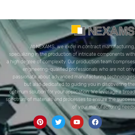
NEXAMS
Manufacturing Solutions
At NEXAMS, we excel in contract manufacturing,
specializing in the production of intricate components with
a high degree of complexity. Our production team comprises
engineering-qualified professionals who are not only
passionate about advanced manufacturing technologies
but also dedicated to guiding you in discovering the
optimum solution for your application. We leverage a broad
spectrum of materials and processes to ensure the success
of your manufacturing needs.