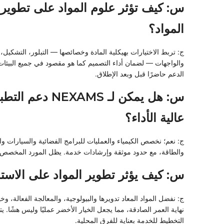
س: كيف تؤثر علوم المواد على تطوير
المواد؟
ج: تربط الاختيارات بهيكلية المادة وخصائصها — التبلور، التشكيل،
والواجهات — لضمان أداء التصميم كما هو مقصود في جميع البيئا
الدعم حاضرًا قبل وبعد الإطلاق.
س: هل يمكن لـ NEXAMS دعم
عالية الأداء؟
ج: نعم؛ نخصص الكيمياء والعمليات للبرامج الفضائية والسيارات و
والطاقة، مع حدود موثقة وإرشادات خدمة. يظل المورد المخصص م
س: كيف يؤثر تطوير المواد على الاست
ج: نفضل المواد المعاد تدويرها والبيولوجية، والمعالجة الفعالة، وخ
نهاية العمر الصادقة، مما يجعل الخيار الأخضر عمليًا وليس هشًا. يت
التخطيط للخدمة بعناية للفرق المحلية.