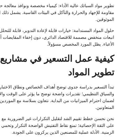
تطوير مواد السبائك عالية الأداء: كيمياء مخصصة ونوافذ معالجة ح
مقاومة للإجهاد والحرارة والتآكل في البيئات القاسية. يشمل ذلك 
الموثوقين.
حلول المواد المستدامة: خيارات قابلة لإعادة التدوير، قابلة للتحل
انبعاث منخفض مصممة للاقتصاد الدائري، دون إخفاء المقايضات أ
الأعباء. يظل المورد المخصص مسؤولاً.
كيفية عمل التسعير في مشاريع
تطوير المواد
تبدأ التسعير بدراسة جدوى توضح أهداف الخصائص ونطاق الاختبار
والسياق التنظيمي؛ تقديرات واضحة توضح ما يؤثر على الوقت والإ
لضمان احترام الميزانيات من البداية. نتعاون بسلاسة مع الموردين
المتعاونين.
نحن نحسن خطط تقييم الشد لتقليل التكرارات غير الضرورية مع 
على الثقة الإحصائية؛ تمنع نقاط التفتيش الواضحة التكرار وتحمي 
الزمنية. الأدلة عملية للمصنعين الذين يركزون على الجودة.