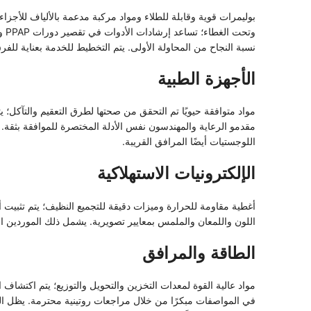
بوليمرات قوية وقابلة للطلاء ومواد مركبة مدعمة بالألياف للأجزاء 
وتحت الغطاء؛ 
نسبة النجاح من المحاولة الأولى. يتم التخطيط للخدمة بعناية للفرق
الأجهزة الطبية
مواد متوافقة حيويًا تم التحقق من صحتها لطرق التعقيم والتآكل؛ ي
مقدمو الرعاية والمهندسون نفس الأدلة المختصرة للموافقة بثقة.
اللوجستيات أيضًا المرافق القريبة.
الإلكترونيات الاستهلاكية
أغطية مقاومة للحرارة وميزات دقيقة للتجميع النظيف؛ يتم تثبيت 
اللون واللمعان والملمس بمعايير تصويرية. يشمل ذلك الموردين ال
الطاقة والمرافق
مواد عالية القوة لمعدات التخزين والتحويل والتوزيع؛ يتم اكتشاف ا
في المواصفات مبكرًا من خلال مراجعات روتينية محترمة. يظل ال