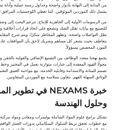
من البداية إلى النهاية بأدوار واضحة وجداول زمنية عملية وأدلة تبن
يشمل ذلك الموردين الموثوقين. كما تغطي اللوجستيات المرافق ال
من الرسومات الأولية إلى الجاهزية للإنتاج، نترجم البحث إلى وصف
للتصنيع مع بيانات تقلل الشك وتشجع على اتخاذ قرارات أخلاقية و
تظل التواصلات واضحة، وتظهر المخاطر مبكرًا، ويتم شرح المقاي
بتعاطف بحيث يشعر كل مساهم وشريك لاحق بأن الموافقات عادل
المورد المخصص مسؤولاً.
يجمع نهجنا متعدد الوظائف بين التصنيع الإضافي والقولبة بالحقن و
محولًا القيود المعقدة إلى خيارات متوازنة تعمل في المختبر وخط ال
نصمم للمتانة والاستدامة وقابلية الخدمة، مع مواءمة العمق التقن
الوثائق السهلة الفهم. نتعاون بسلاسة مع الموردين المتعاونين.
خبرة NEXAMS في تطوير ال
وحلول الهندسة
تشكل برامج علوم المواد الشاملة بوليمرات ومعادن ومواد مركبة 
مع خطوات تحقق تربط السلوك الميكانيكي بدورات العمل الواقعي
تظل القرارات قابلة للدفاع وعادلة للإنسانية. تبقى الأدلة عملية ل