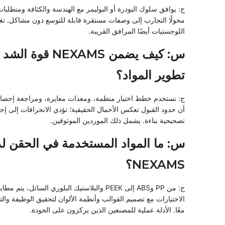
ج: يوافق سلوك البودرة أو البوليمر مع الهندسة والكثافة ومتطلبا
محولًا التجارب إلى وصفات مستقرة قابلة للتوسع دون مشاكل. ت
اللوجستيات أيضًا المرافق القريبة.
س: كيف يضمن NEXAMS قوة 
تطوير المواد؟
ج: نستخدم خطط اختبار منظمة، ومعدات معايرة، ومراجعة إحصائ
أن حدود القبول تعكس الأحمال الحقيقية؛ تؤدي الانحرافات إلى إج
تصحيحية بناءة. يشمل ذلك الموردين الموثوقين.
س: ما المواد المستخدمة في الحقن ل
NEXAMS؟
ج: من PP وABS إلى PEEK والبلاستيك البلوري السائل، يتم مطا
الاختيارات مع تصميم القوالب وأنظمة الألوان لتحقيق الوظيفة وا
معًا. الأدلة عملية للمصنعين الذين يركزون على الجودة.