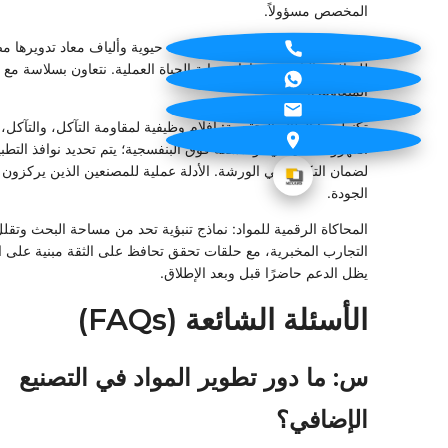
المخصص مسؤولاً.
المركبات الصديقة للبيئة: مصفوفات حيوية وألياف معاد تدويرها 
للصلابة والتأثير ومسارات نهاية الحياة العملية. نتعاون بسلاسة مع 
المتعاونين.
تكنولوجيا الطلاء المتقدمة: أفلام وظيفية لمقاومة التآكل، والتآكل،
الكهرومغناطيسي، والأشعة فوق البنفسجية؛ يتم تحديد نوافذ التط
لضمان التكرار في الورشة. الأدلة عملية للمصنعين الذين يركزون
الجودة.
المحاكاة الرقمية للمواد: نماذج تنبؤية تحد من مساحة البحث وتقل
التجارب المخبرية، مع حلقات تحقق تحافظ على الثقة مبنية على ال
يظل الدعم حاضرًا قبل وبعد الإطلاق.
الأسئلة الشائعة (FAQs)
س: ما دور تطوير المواد في التصنيع
الإضافي؟