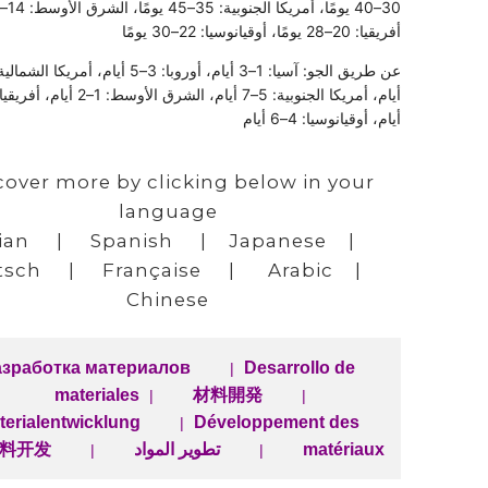
أفريقيا: 20–28 يومًا، أوقيانوسيا: 22–30 يومًا
أيام، أوقيانوسيا: 4–6 أيام
cover more by clicking below in your
language
ian
|
Spanish
|
Japanese
|
tsch
|
Française
|
Arabic
|
Chinese
азработка материалов
Desarrollo de
|
materiales
材料開発
|
|
terialentwicklung
Développement des
|
matériaux
تطوير المواد
料开发
|
|