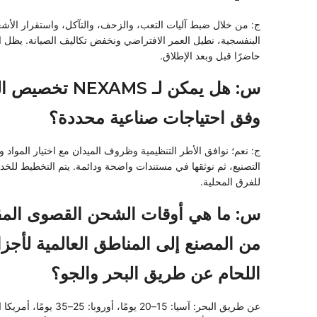
ج: من خلال ضبط آليات التعب، والزحف، والتآكل، واستقرار الأش
البنفسجية، نطيل العمر الافتراضي ونخفض تكاليف الصيانة. يظل ا
حاضرًا قبل وبعد الإطلاق.
س: هل يمكن لـ NEXAMS ت
وفق احتياجات صناعية محددة؟
ج: نعم؛ نوافق الأطر التنظيمية وظروف الميدان مع اختيار المواد
التصنيع، ثم نوثقها في مستندات واضحة ودائمة. يتم التخطيط للخدم
للفرق المحلية.
س: ما هي أوقات الشحن القصوى المق
من المصنع إلى المناطق العالمية لأجزا
اللحام عن طريق البحر والجو؟
عن طريق البحر: آسيا: 15–20 يومًا، أوروبا: 25