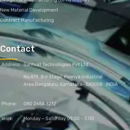
New Material Development
Contract Manufacturing
Contact
Address:
Saritvat Technologies Pvt Ltd
No.A19, 3rd Stage, Peenya Industrial
Area,
Bengaluru, Karnataka- 560058
INDIA
Phone:
080 2654 3212
Work:
Monday – Saturday 09.00 – 5.00