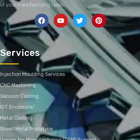
of your manufacturing needs.
Services
Injection Moulding Services
CNC Machining
Vacuum Casting
IOT Enclosure/
Metal Casting
Sheet Metal Prototype
Design for Manufacturing (DFM) Support