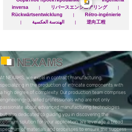
inversa
リバースエンジニアリング
|
|
Rückwärtsentwicklung
Rétro-ingénierie
|
الهندسة العكسية
逆向工程
|
|
NEXAMS
Manufacturing Solutions
At NEXAMS, we excel in contract manufacturing,
specializing in the production of intricate components with
a high degree of complexity. Our production team comprises
engineering-qualified professionals who are not only
passionate about advanced manufacturing technologies
but also dedicated to guiding you in discovering the
optimum solution for your application. We leverage a broad
spectrum of materials and processes to ensure the success