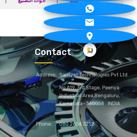
|
|
أدوات التصنيع
工装
Contact
Address:
Saritvat Technologies Pvt Ltd
No.A19, 3rd Stage, Peenya
Industrial Area,
Bengaluru,
Karnataka- 560058
INDIA
Phone:
080 2654 3212