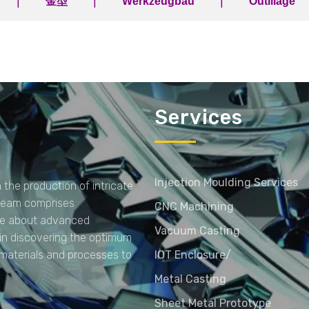
|
|
|
金型
Werkzeugbau
Outillage
Services
Injection Moulding Services
 the production of intricate
 team comprises
CNC Machining
ate about advanced
Vacuum Casting
 in discovering the optimum
 materials and processes to
IOT Enclosure/
Metal Casting
Sheet Metal Prototype