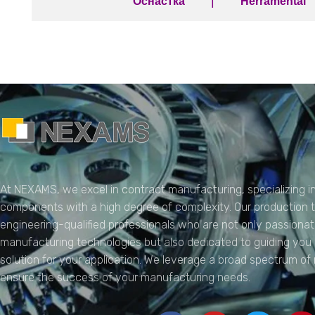
|
Оснастка
Herramental
NEXAMS
Manufacturing Solutions
At NEXAMS, we excel in contract manufacturing, specializing in
components with a high degree of complexity. Our production
engineering-qualified professionals who are not only passion
manufacturing technologies but also dedicated to guiding you
solution for your application. We leverage a broad spectrum of
ensure the success of your manufacturing needs.