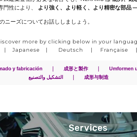
専門性により、
より強く、より軽く、より精密な部品 
作のニーズについてお話ししましょう。
iscover more by clicking below in your langua
|
Japanese
|
Deutsch
|
Française
|
|
ado y fabricación
成形と製作
Umformen u
|
التشكيل والتصنيع
成形与制造
Services