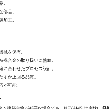
品。
な部品。
属加工。
作機械を保有。
、特殊合金の取り扱いに熟練。
用途に合わせたプロセス設計。
満たすか上回る品質。
応が可能。
に
ム建築金物が必要な場合でも、NEXAMS は
能力、経