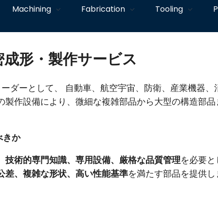
Machining
Fabrication
Tooling
P
精密成形・製作サービス
リーダーとして、 自動車、航空宇宙、防衛、産業機器、
の製作設備により、微細な複雑部品から大型の構造部品
べきか
、
技術的専門知識、専用設備、厳格な品質管理
を必要と
公差、複雑な形状、高い性能基準
を満たす部品を提供し