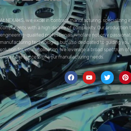
NEXAMS
Manufacturing Solutions
At NEXAMS, we excel in contract manufacturing, specializing in
components with a high degree of complexity. Our production
engineering-qualified professionals who are not only passion
manufacturing technologies but also dedicated to guiding you
solution for your application. We leverage a broad spectrum of
ensure the success of your manufacturing needs.