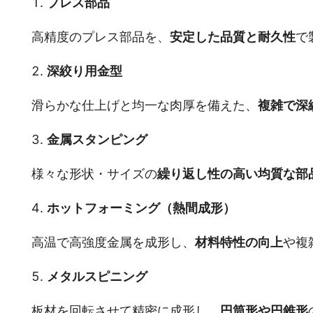
プレス部品
高精度のプレス部品を、
安定した品質と耐久性
で
深絞り用金型
滑らかな仕上げと均一な肉厚を備えた、
複雑で深
金属スタンピング
様々な形状・サイズの
繰り返し性の高い均質な部
ホットフォーミング（熱間成形）
高温で高強度金属を成形し、
材料特性の向上
や複
メタルスピニング
板材を回転させて精密に成形し、
円筒形や円錐形