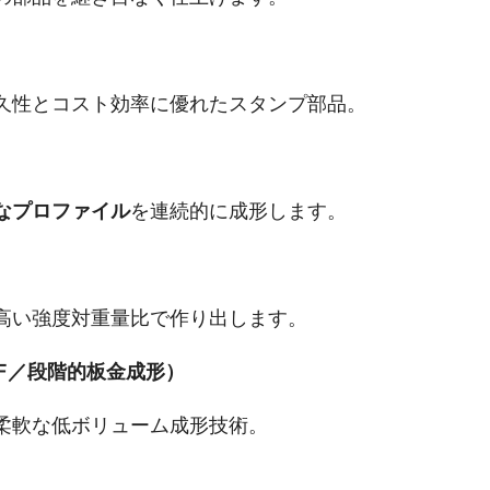
久性とコスト効率に優れたスタンプ部品。
なプロファイル
を連続的に成形します。
高い強度対重量比で作り出します。
F／段階的板金成形）
柔軟な低ボリューム成形技術。