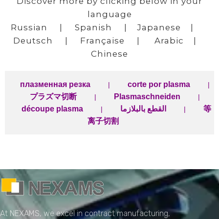
Discover more by clicking below in your
language
Russian
|
Spanish
|
Japanese
|
Deutsch
|
Française
|
Arabic
|
Chinese
плазменная резка
corte por plasma
|
|
プラズマ切断
Plasmaschneiden
|
|
découpe plasma
القطع بالبلازما
等
|
|
离子切割
NEXAMS
Manufacturing Solutions
At NEXAMS, we excel in contract manufacturing,