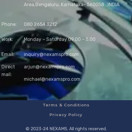
Area,
Bengaluru, Karnataka- 560058
INDIA
Phone:
080 2654 3212
Work:
Monday – Saturday 09.00 – 5.00
Email:
inquiry@nexamspro.com
Direct
arjun@nexamspro.com
mail:
michael@nexamspro.com
Terms & Conditions
Privacy Policy
© 2023-24 NEXAMS. All rights reserved.