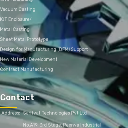
Vacuum Casting
IOT Enclosure/
Metal Casting
Sheet Metal Prototype
Design for Manufacturing (DFM) Support
New Material Development
Contract Manufacturing
Contact
Address:
Saritvat Technologies Pvt Ltd
No.A19, 3rd Stage, Peenya Industrial