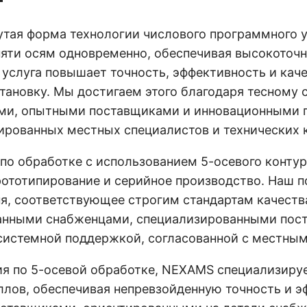
утая форма технологии числового программного у
яти осям одновременно, обеспечивая высокоточ
 услуга повышает точность, эффективность и кач
тановку. Мы достигаем этого благодаря тесному
и, опытными поставщиками и инновационными п
рованных местных специалистов и технических к
по обработке с использованием 5-осевого конту
ототипирование и серийное производство. Наш п
я, соответствующее строгим стандартам качеств
данными снабженцами, специализированными пос
истемной поддержкой, согласованной с местными
ия по 5-осевой обработке, NEXAMS специализиру
аллов, обеспечивая непревзойденную точность и 