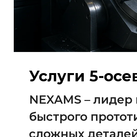
Услуги 5-осе
NEXAMS – лидер 
быстрого протот
сложных детале