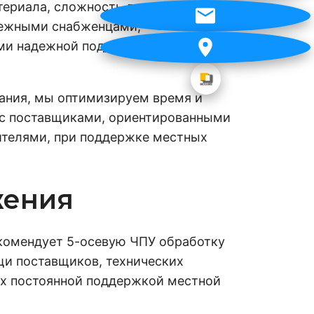
териала, сложность детали и объем
адежными снабженцами,
ми надежной поддержкой,
ания, мы оптимизируем время и
и с поставщиками, ориентированными
телями, при поддержке местных
жения
екомендует 5-осевую ЧПУ обработку
щи поставщиков, технических
ых постоянной поддержкой местной