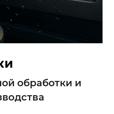
ки
ой обработки и
зводства