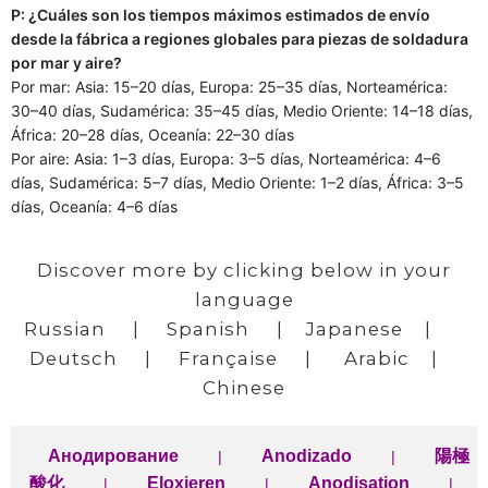
P: ¿Cuáles son los tiempos máximos estimados de envío
desde la fábrica a regiones globales para piezas de soldadura
por mar y aire?
Por mar: Asia: 15–20 días, Europa: 25–35 días, Norteamérica:
30–40 días, Sudamérica: 35–45 días, Medio Oriente: 14–18 días,
África: 20–28 días, Oceanía: 22–30 días
Por aire: Asia: 1–3 días, Europa: 3–5 días, Norteamérica: 4–6
días, Sudamérica: 5–7 días, Medio Oriente: 1–2 días, África: 3–5
días, Oceanía: 4–6 días
Discover more by clicking below in your
language
Russian
|
Spanish
|
Japanese
|
Deutsch
|
Française
|
Arabic
|
Chinese
Анодирование
Anodizado
陽極
|
|
酸化
Eloxieren
Anodisation
|
|
|