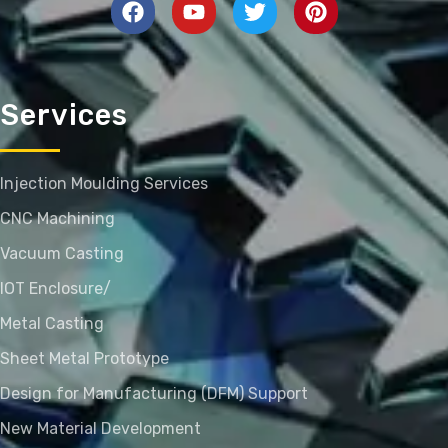
Services
Injection Moulding Services
CNC Machining
Vacuum Casting
IOT Enclosure/
Metal Casting
Sheet Metal Prototype
Design for Manufacturing (DFM) Support
New Material Development