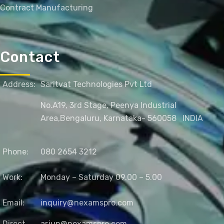
Contract Manufacturing
Contact
Address:
Saritvat Technologies Pvt Ltd
No.A19, 3rd Stage, Peenya Industrial
Area,
Bengaluru, Karnataka- 560058
INDIA
Phone:
080 2654 3212
Work:
Monday – Saturday 09.00 – 5.00
Email:
inquiry@nexamspro.com
Direct
arjun@nexamspro.com