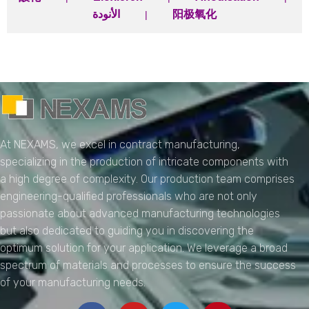
الأنودة
阳极氧化
|
NEXAMS
Manufacturing Solutions
At NEXAMS, we excel in contract manufacturing,
specializing in the production of intricate components with
a high degree of complexity. Our production team comprises
engineering-qualified professionals who are not only
passionate about advanced manufacturing technologies
but also dedicated to guiding you in discovering the
optimum solution for your application. We leverage a broad
spectrum of materials and processes to ensure the success
of your manufacturing needs.