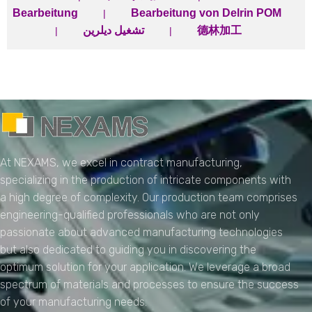
Bearbeitung
Bearbeitung von Delrin POM
|
تشغيل ديلرين
德林加工
|
|
NEXAMS
Manufacturing Solutions
At NEXAMS, we excel in contract manufacturing,
specializing in the production of intricate components with
a high degree of complexity. Our production team comprises
engineering-qualified professionals who are not only
passionate about advanced manufacturing technologies
but also dedicated to guiding you in discovering the
optimum solution for your application. We leverage a broad
spectrum of materials and processes to ensure the success
of your manufacturing needs.