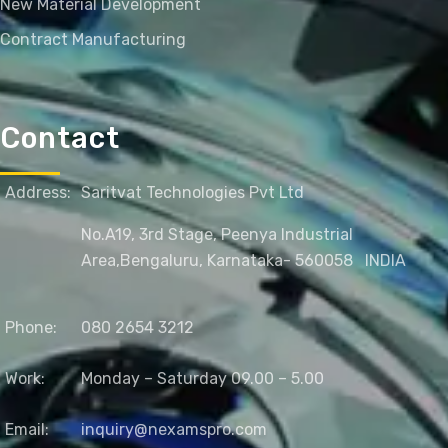
New Material Development
Contract Manufacturing
Contact
Address:
Saritvat Technologies Pvt Ltd
No.A19, 3rd Stage, Peenya Industrial
Area,
Bengaluru, Karnataka- 560058
INDIA
Phone:
080 2654 3212
Work:
Monday – Saturday 09.00 – 5.00
Email:
inquiry@nexamspro.com