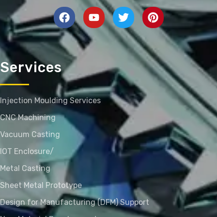
Services
Injection Moulding Services
CNC Machining
Vacuum Casting
IOT Enclosure/
Metal Casting
Sheet Metal Prototype
Design for Manufacturing (DFM) Support