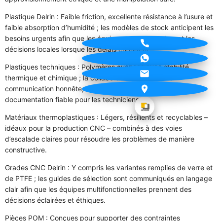
Plastique Delrin : Faible friction, excellente résistance à l’usure et
faible absorption d’humidité ; les modèles de stock anticipent les
besoins urgents afin que les équipes restent proches et les
décisions locales lorsque les délais changent.
Plastiques techniques : Polymères avancés avec stabilité
thermique et chimique ; la collaboration favorise une
communication honnête, des compromis empathiques et une
documentation fiable pour les techniciens.
Matériaux thermoplastiques : Légers, résilients et recyclables –
idéaux pour la production CNC – combinés à des voies
d’escalade claires pour résoudre les problèmes de manière
constructive.
Grades CNC Delrin : Y compris les variantes remplies de verre et
de PTFE ; les guides de sélection sont communiqués en langage
clair afin que les équipes multifonctionnelles prennent des
décisions éclairées et éthiques.
Pièces POM : Conçues pour supporter des contraintes