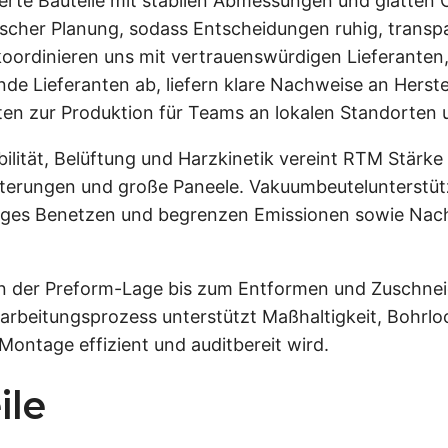
llierte Bauteile mit stabilen Abmessungen und glatten
ischer Planung, sodass Entscheidungen ruhig, transp
oordinieren uns mit vertrauenswürdigen Lieferanten,
de Lieferanten ab, liefern klare Nachweise an Herstel
kten zur Produktion für Teams an lokalen Standorte
bilität, Belüftung und Harzkinetik vereint RTM Stärke
lterungen und große Paneele. Vakuumbeutelunterstütz
iges Benetzen und begrenzen Emissionen sowie Nach
n der Preform-Lage bis zum Entformen und Zuschnei
beitungsprozess unterstützt Maßhaltigkeit, Bohrloch
ontage effizient und auditbereit wird.
ile