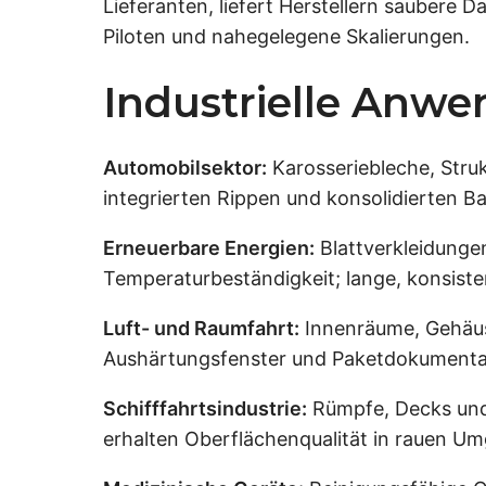
Lieferanten, liefert Herstellern saubere D
Piloten und nahegelegene Skalierungen.
Industrielle Anw
Automobilsektor:
Karosseriebleche, Stru
integrierten Rippen und konsolidierten B
Erneuerbare Energien:
Blattverkleidunge
Temperaturbeständigkeit; lange, konsiste
Luft- und Raumfahrt:
Innenräume, Gehäuse
Aushärtungsfenster und Paketdokumentatio
Schifffahrtsindustrie:
Rümpfe, Decks und
erhalten Oberflächenqualität in rauen Um