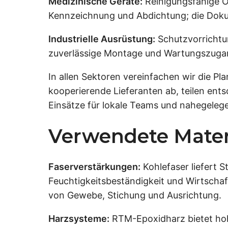
Medizinische Geräte:
Reinigungsfähige O
Kennzeichnung und Abdichtung; die Dokum
Industrielle Ausrüstung:
Schutzvorrichtun
zuverlässige Montage und Wartungszugang
In allen Sektoren vereinfachen wir die Pl
kooperierende Lieferanten ab, teilen ent
Einsätze für lokale Teams und nahegeleg
Verwendete Mater
Faserverstärkungen:
Kohlefaser liefert S
Feuchtigkeitsbeständigkeit und Wirtschaf
von Gewebe, Stichung und Ausrichtung.
Harzsysteme:
RTM-Epoxidharz bietet hoh