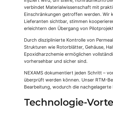
injiziert wird, um steife, hohlraumkontro
verbindet Materialwissenschaft mit prakt
Einschränkungen getroffen werden. Wir k
Lieferanten sichtbar, stimmen kooperieren
erleichtern den Übergang von Pilotproje
Durch disziplinierte Kontrolle von Permea
Strukturen wie Rotorblätter, Gehäuse, Ha
Epoxidharzchemie ermöglichen vollständ
vorhersehbar und sicher sind.
NEXAMS dokumentiert jeden Schritt – vo
überprüft werden können. Unser RTM-Bear
Bearbeitung, wodurch die nachgelagerte M
Technologie-Vorte