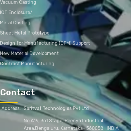
Vacuum Casting
IOT Enclosure/
Metal Casting
Sheet Metal Prototype
Design for Manufacturing (DFM) Support
New Material Development
Contract Manufacturing
Contact
Address:
Saritvat Technologies Pvt Ltd
No.A19, 3rd Stage, Peenya Industrial
Area,
Bengaluru, Karnataka- 560058
INDIA