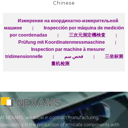
Chinese
Измерение на координатно-измерительной
машине
Inspección por máquina de medición
|
por coordenadas
三次元測定機検査
|
|
Prüfung mit Koordinatenmessmaschine
|
Inspection par machine à mesurer
tridimensionnelle
فحص سم
三坐标测
|
|
量机检测
NEXAMS
Manufacturing Solutions
At NEXAMS, we excel in contract manufacturing,
specializing in the production of intricate components with