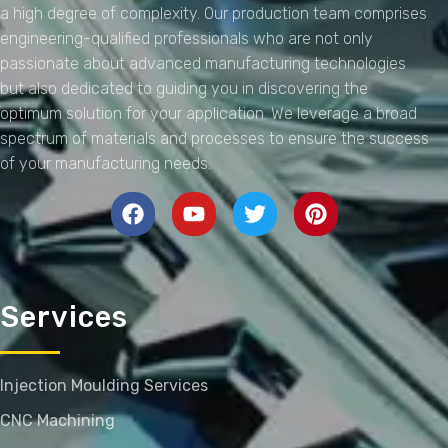
a high degree of complexity. Our production team comprises
engineering-qualified professionals who are not only
passionate about advanced manufacturing technologies
but also dedicated to guiding you in discovering the
optimum solution for your application. We leverage a broad
spectrum of materials and processes to ensure the success
of your manufacturing needs.
Services
Injection Moulding Services
CNC Machining