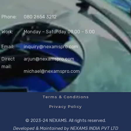
Phone:
080 2654 3212
Work:
Monday – Saturday 09.00 – 5.00
Email:
inquiry@nexamspro.com
Direct
arjun@nexamspro.com
mail:
michael@nexamspro.com
Terms & Conditions
Privacy Policy
© 2023-24 NEXAMS. All rights reserved.
Developed & Maintained by NEXAMS INDIA PVT LTD