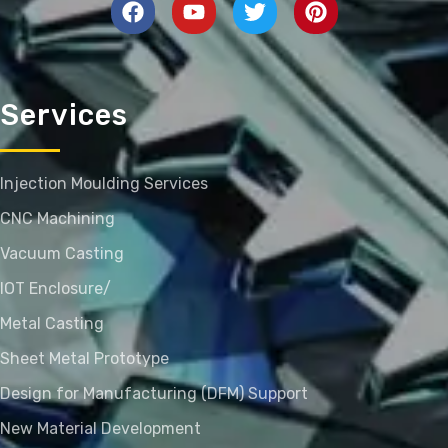
Services
Injection Moulding Services
CNC Machining
Vacuum Casting
IOT Enclosure/
Metal Casting
Sheet Metal Prototype
Design for Manufacturing (DFM) Support
New Material Development