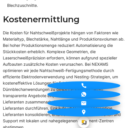
Blechzuschnitte.
Kostenermittlung
Die Kosten für Nahtschweißprojekte hängen von Faktoren wie
Materialtyp, Blechstärke, Nahtlänge und Produktionsvolumen ab.
Bei hoher Produktionsmenge reduziert Automatisierung die
Stückkosten erheblich. Komplexe Geometrien, die
Laserschweißpräzision erfordern, können aufgrund spezieller
Aufbauten zusätzliche Kosten verursachen. Bei NEXAMS
optimieren wir jede Nahtschweiß-Fertigungsmethode durch
effiziente Elektrodenverwendung und Nesting-Strategien, um
kosteneffektive Lösungen für Edelstahl- und
Dünnblechanwendungen zu gewährleisten. Wir halten
transparente Angebote ein, indem wir mit verantwortlichen
Lieferanten zusammenarbeiten, die Koordination mit jedem
Lieferanten durchführen, Einkäufe über vertrauenswürdige
Lieferanten konsolidieren, erfahrene Hersteller einbeziehen und
Support mit lokalen und nahegelegenen Fulfillment-Zentren
abstimmen.