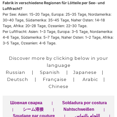
Fabrik in verschiedene Regionen für Lötteile per See- und
Luftfracht?
Per See: Asien: 15–20 Tage, Europa: 25–35 Tage, Nordamerika:
30–40 Tage, Südamerika: 35–45 Tage, Naher Osten: 14–18
Tage, Afrika: 20–28 Tage, Ozeanien: 22–30 Tage.
Per Luftfracht: Asien: 1–3 Tage, Europa: 3–5 Tage, Nordamerika:
4–6 Tage, Südamerika: 5–7 Tage, Naher Osten: 1–2 Tage, Afrika:
3–5 Tage, Ozeanien: 4–6 Tage.
Discover more by clicking below in your
language
Russian
|
Spanish
|
Japanese
|
Deutsch
|
Française
|
Arabic
|
Chinese
Шовная сварка
Soldadura por costura
|
シーム溶接
Nahtschweißen
|
|
|
Soudage par couture
اللحام بالتماس
|
|