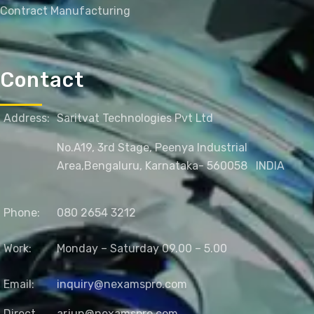
Contract Manufacturing
Contact
Address:
Saritvat Technologies Pvt Ltd
No.A19, 3rd Stage, Peenya Industrial
Area,
Bengaluru, Karnataka- 560058
INDIA
Phone:
080 2654 3212
Work:
Monday – Saturday 09.00 – 5.00
Email:
inquiry@nexamspro.com
Direct
arjun@nexamspro.com