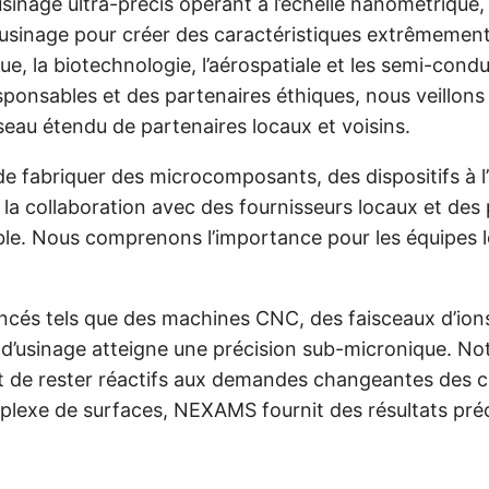
usinage ultra-précis opérant à l’échelle nanométriqu
sinage pour créer des caractéristiques extrêmement f
ue, la biotechnologie, l’aérospatiale et les semi-condu
esponsables et des partenaires éthiques, nous veillo
seau étendu de partenaires locaux et voisins.
 fabriquer des microcomposants, des dispositifs à l
à la collaboration avec des fournisseurs locaux et d
ble. Nous comprenons l’importance pour les équipes lo
és tels que des machines CNC, des faisceaux d’ions 
d’usinage atteigne une précision sub-micronique. Notr
 de rester réactifs aux demandes changeantes des cli
mplexe de surfaces, NEXAMS fournit des résultats pré