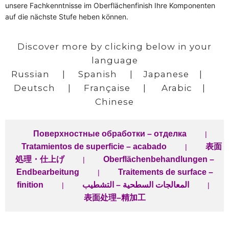
unsere Fachkenntnisse im Oberflächenfinish Ihre Komponenten
auf die nächste Stufe heben können.
Discover more by clicking below in your
language
Russian
|
Spanish
|
Japanese
|
Deutsch
|
Française
|
Arabic
|
Chinese
Поверхностные обработки – отделка
|
Tratamientos de superficie – acabado
表面
|
処理・仕上げ
Oberflächenbehandlungen –
|
Endbearbeitung
Traitements de surface –
|
finition
المعالجات السطحية – التشطيب
|
|
表面处理–精加工