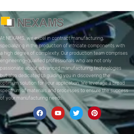
NEXAMS
Manufacturing Solutions
At NEXAMS, we excel in contract manufacturing,
specializing in the production of intricate components with
a high degree of complexity. Our production team comprises
engineering-qualified professionals who are not only
passionate about advanced manufacturing technologies
but also dedicated to guiding you in discovering the
optimum solution for your application. We leverage a broad
spectrum of materials and processes to ensure the success
of your manufacturing needs.