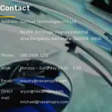
Contact
Address:
Saritvat Technologies Pvt Ltd
No.A19, 3rd Stage, Peenya Industrial
Area,
Bengaluru, Karnataka- 560058
INDIA
Phone:
080 2654 3212
Work:
Monday – Saturday 09.00 – 5.00
Email:
inquiry@nexamspro.com
Direct
arjun@nexamspro.com
mail:
michael@nexamspro.com