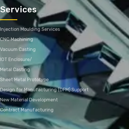
Services
Injection Moulding Services
CNC Machining
Vacuum Casting
IOT Enclosure/
Metal Casting
Sheet Metal Prototype
Design for Manufacturing (DFM) Support
New Material Development
Contract Manufacturing