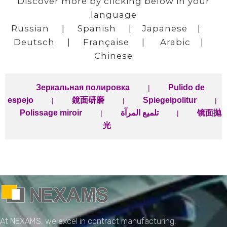
Discover more by clicking below in your
language
Russian
|
Spanish
|
Japanese
|
Deutsch
|
Française
|
Arabic
|
Chinese
Зеркальная полировка
Pulido de
|
espejo
鏡面研磨
Spiegelpolitur
|
|
|
Polissage miroir
تلميع المرآة
镜面抛
|
|
光
NEXAMS
Manufacturing Solutions
At NEXAMS, we excel in contract manufacturing,