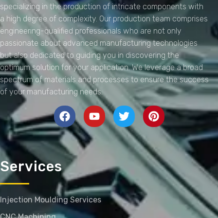
specializing in the production of intricate components with
a high degree of complexity. Our production team comprises
engineering-qualified professionals who are not only
passionate about advanced manufacturing technologies
but also dedicated to guiding you in discovering the
optimum solution for your application. We leverage a broad
spectrum of materials and processes to ensure the success
of your manufacturing needs.
Services
Injection Moulding Services
CNC Machining