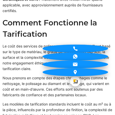
applicable, avec approvisionnement auprès de fournisseurs
certifiés.
Comment Fonctionne la
Tarification
Le coût des services de polissage miroir chez NEXAMS est basé
sur le type de matériau, le grade de finition requis (A0-A3), la
surface et la complexité de la pièce. Notre transparence reflète
notre engagement éthique envers les fournisseurs avec une
tarification claire.
Nous prenons en compte des étapes chronophages comme le
nettoyage, le polissage au diamant et le lustrage, qui varient en
coût et en main-d’œuvre. Ces efforts sont soutenus par des
fabricants de confiance et des partenaires locaux.
Les modèles de tarification standards incluent le coût au m² ou à
la pièce, influencés par la profondeur de finition, la complexité de