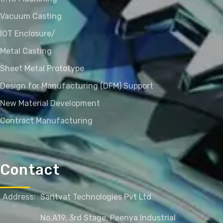
Vacuum Casting
IOT Enclosure/
Metal Casting
Sheet Metal Prototype
Design for Manufacturing (DFM) Support
New Material Development
Contract Manufacturing
Contact
Address:
Saritvat Technologies Pvt Ltd
No.A19, 3rd Stage, Peenya Industrial