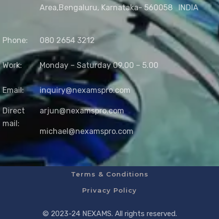
Area,
Bengaluru, Karnataka- 560058
INDIA
Phone:
080 2654 3212
Work:
Monday – Saturday 09.00 – 5.00
Email:
inquiry@nexamspro.com
Direct
arjun@nexamspro.com
mail:
michael@nexamspro.com
Terms & Conditions
Privacy Policy
© 2023-24 NEXAMS. All rights reserved.