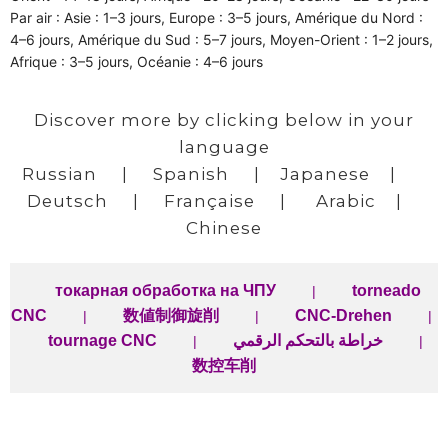
Par air : Asie : 1–3 jours, Europe : 3–5 jours, Amérique du Nord :
4–6 jours, Amérique du Sud : 5–7 jours, Moyen-Orient : 1–2 jours,
Afrique : 3–5 jours, Océanie : 4–6 jours
Discover more by clicking below in your
language
Russian
|
Spanish
|
Japanese
|
Deutsch
|
Française
|
Arabic
|
Chinese
токарная обработка на ЧПУ
torneado
|
CNC
数値制御旋削
CNC-Drehen
|
|
|
tournage CNC
خراطة بالتحكم الرقمي
|
|
数控车削