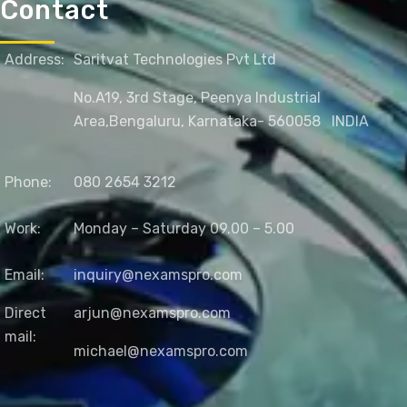
Contact
Address:
Saritvat Technologies Pvt Ltd
No.A19, 3rd Stage, Peenya Industrial
Area,
Bengaluru, Karnataka- 560058
INDIA
Phone:
080 2654 3212
Work:
Monday – Saturday 09.00 – 5.00
Email:
inquiry@nexamspro.com
Direct
arjun@nexamspro.com
mail:
michael@nexamspro.com