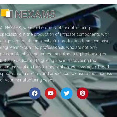
NEXAMS
Manufacturing Solutions
At NEXAMS, we excel in contract manufacturing,
specializing in the production of intricate components with
a high degree of complexity. Our production team comprises
engineering-qualified professionals who are not only
passionate about advanced manufacturing technologies
but also dedicated to guiding you in discovering the
optimum solution for your application. We leverage a broad
spectrum of materials and processes to ensure the success
of your manufacturing needs.