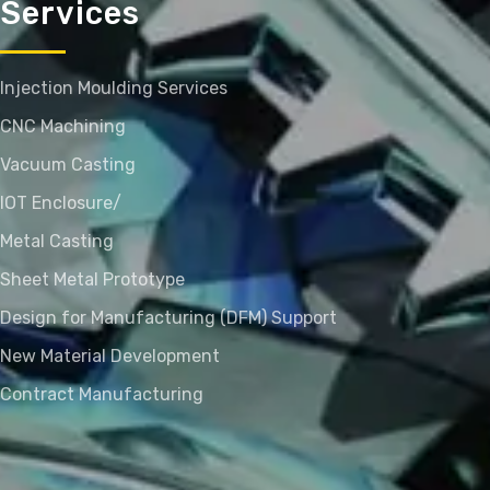
Services
Injection Moulding Services
CNC Machining
Vacuum Casting
IOT Enclosure/
Metal Casting
Sheet Metal Prototype
Design for Manufacturing (DFM) Support
New Material Development
Contract Manufacturing