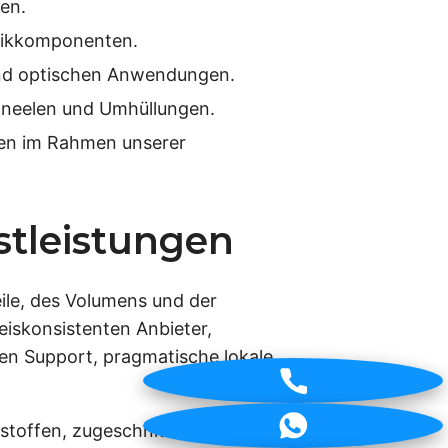
en.
onikkomponenten.
und optischen Anwendungen.
aneelen und Umhüllungen.
ien im Rahmen unserer
stleistungen
ile, des Volumens und der
eiskonsistenten Anbieter,
chen Support, pragmatische lokale
toffen, zugeschnitten auf Materialwahl,