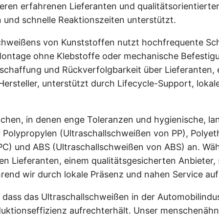
ren erfahrenen Lieferanten und qualitätsorientierten
 und schnelle Reaktionszeiten unterstützt.
chweißens von Kunststoffen nutzt hochfrequente Scha
Montage ohne Klebstoffe oder mechanische Befestigu
eschaffung und Rückverfolgbarkeit über Lieferanten, 
 Hersteller, unterstützt durch Lifecycle-Support, lok
nchen, in denen enge Toleranzen und hygienische, la
r Polypropylen (Ultraschallschweißen von PP), Polyet
 PC) und ABS (Ultraschallschweißen von ABS) an. Wä
en Lieferanten, einem qualitätsgesicherten Anbieter
ährend wir durch lokale Präsenz und nahen Service a
dass das Ultraschallschweißen in der Automobilindus
duktionseffizienz aufrechterhält. Unser menschenähnlic