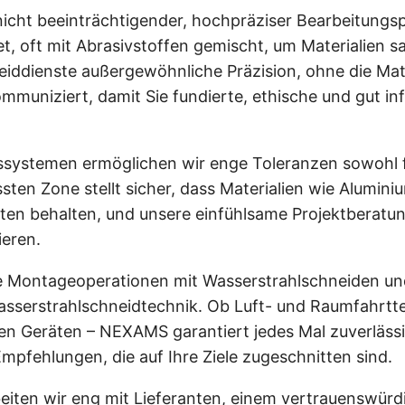
nicht beeinträchtigender, hochpräziser Bearbeitungs
 oft mit Abrasivstoffen gemischt, um Materialien sa
ddienste außergewöhnliche Präzision, ohne die Mater
muniziert, damit Sie fundierte, ethische und gut i
systemen ermöglichen wir enge Toleranzen sowohl f
sten Zone stellt sicher, dass Materialien wie Alumini
n behalten, und unsere einfühlsame Projektberatung h
eren.
 Montageoperationen mit Wasserstrahlschneiden und 
Wasserstrahlschneidtechnik. Ob Luft- und Raumfahrt
en Geräten – NEXAMS garantiert jedes Mal zuverlässi
pfehlungen, die auf Ihre Ziele zugeschnitten sind.
eiten wir eng mit Lieferanten, einem vertrauenswürdig