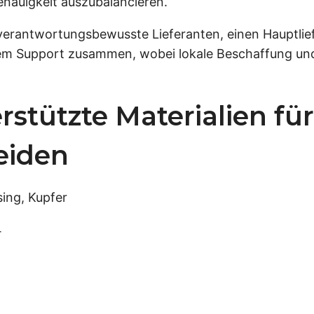
enauigkeit auszubalancieren.
rantwortungsbewusste Lieferanten, einen Hauptliefer
llem Support zusammen, wobei lokale Beschaffung und
tützte Materialien für
eiden
sing, Kupfer
4