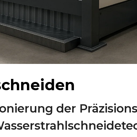
schneiden
nierung der Präzisions
 Wasserstrahlschneidet